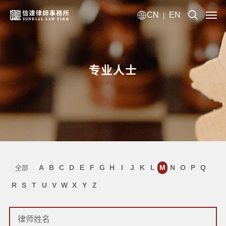
CN
EN
|
专业人士
A
B
C
D
E
F
G
H
I
J
K
L
M
N
O
P
Q
全部
R
S
T
U
V
W
X
Y
Z