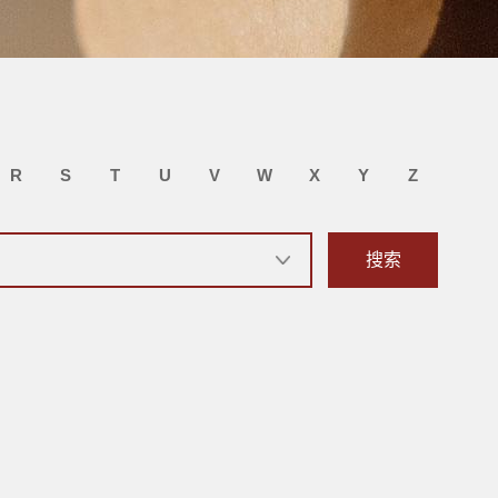
R
S
T
U
V
W
X
Y
Z
搜索