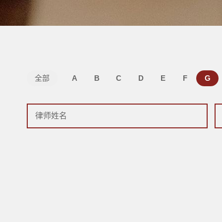
全部
A
B
C
D
E
F
G