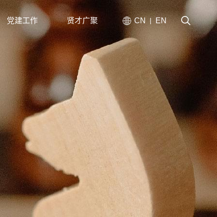
党建工作
贤才广聚
CN
EN
|