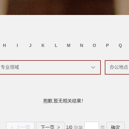
H
I
J
K
L
M
N
O
P
Q
抱歉,暂无相关结果！
<
上一页
下一页
>
1
/0
确定
到第
页