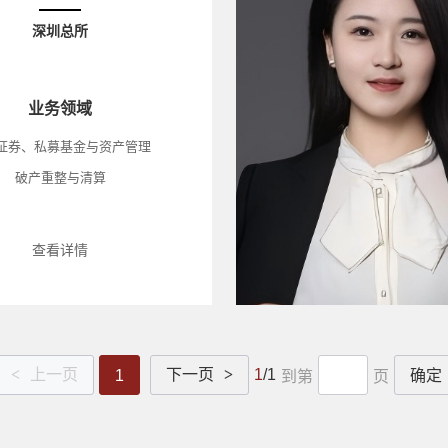
深圳总所
业务领域
证券、私募基金与资产管理
破产重整与清算
查看详情
<
上一页
下一页
>
1
/1
1
确定
到第
页