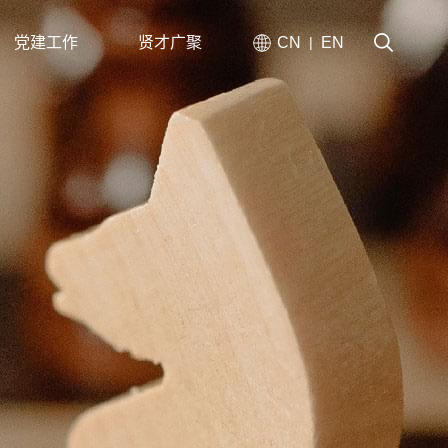
党建工作
贤才广聚
CN
EN
|