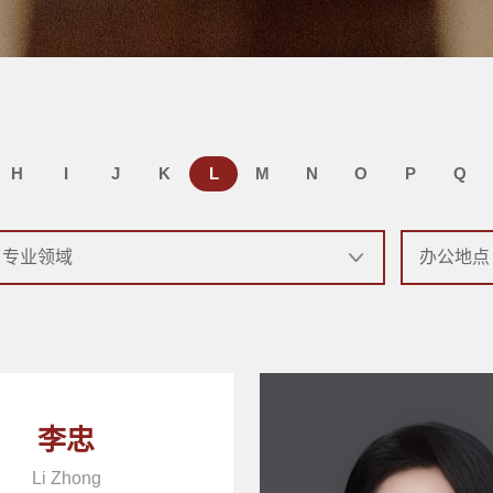
H
I
J
K
L
M
N
O
P
Q
李忠
Li Zhong