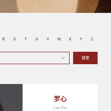
R
S
T
U
V
W
X
Y
Z
搜索
罗心
Luo Xin