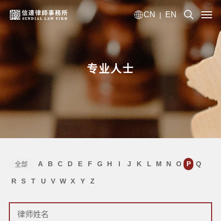
CN
EN
|
专业人士
A
B
C
D
E
F
G
H
I
J
K
L
M
N
O
P
Q
全部
R
S
T
U
V
W
X
Y
Z