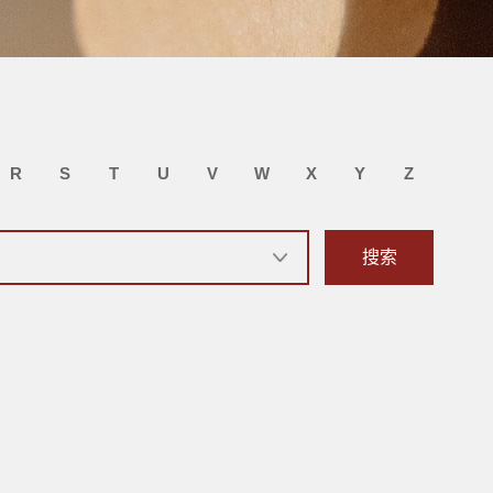
R
S
T
U
V
W
X
Y
Z
搜索