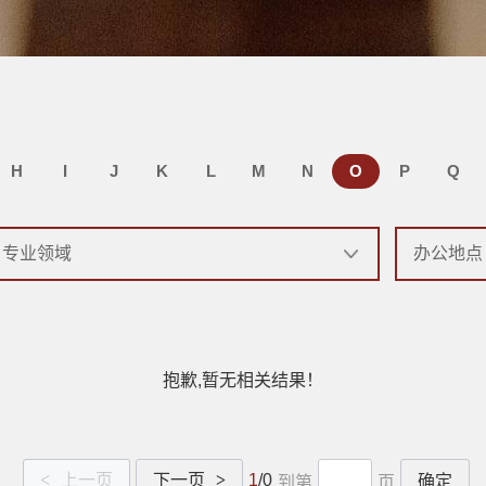
H
I
J
K
L
M
N
O
P
Q
抱歉,暂无相关结果！
<
上一页
下一页
>
1
/0
确定
到第
页