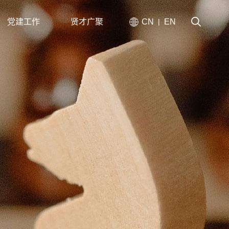
党建工作
贤才广聚
CN
EN
|