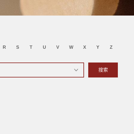
R
S
T
U
V
W
X
Y
Z
搜索