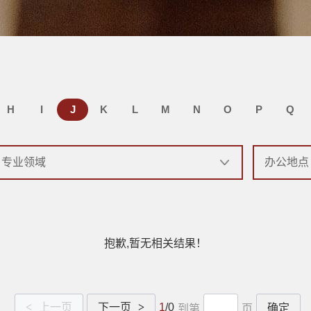
H
I
J
K
L
M
N
O
P
Q
抱歉,暂无相关结果！
<
上一页
下一页
>
1
/0
确定
到第
页