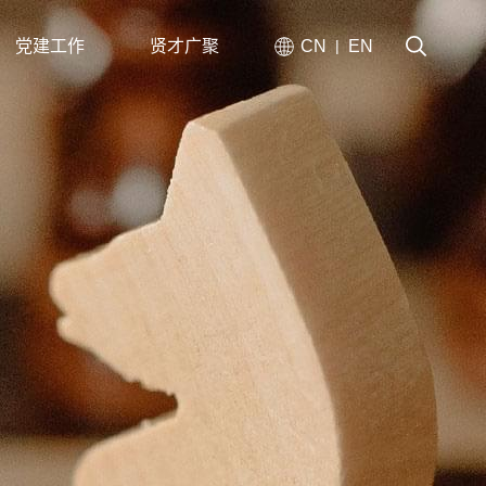
党建工作
贤才广聚
CN
EN
|