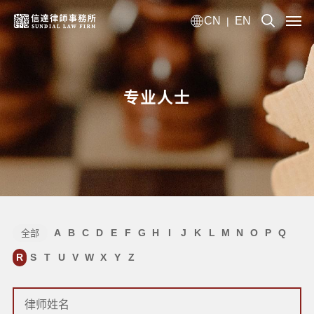
CN
EN
|
专业人士
A
B
C
D
E
F
G
H
I
J
K
L
M
N
O
P
Q
全部
R
S
T
U
V
W
X
Y
Z