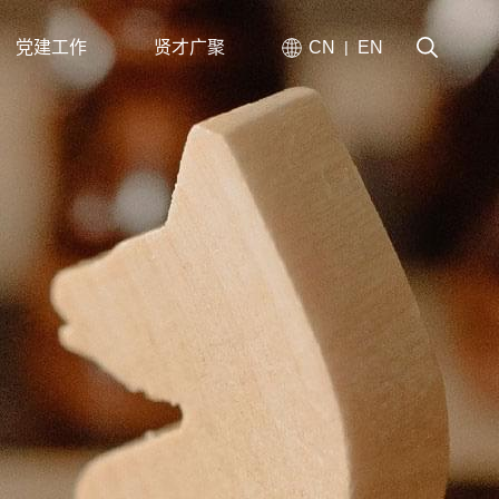
党建工作
贤才广聚
CN
EN
|