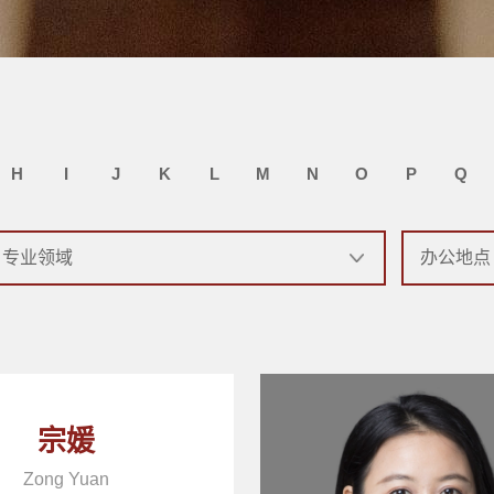
H
I
J
K
L
M
N
O
P
Q
宗媛
Zong Yuan