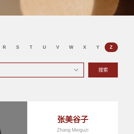
R
S
T
U
V
W
X
Y
Z
搜索
张美谷子
Zhang Meiguzi