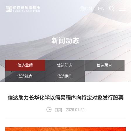
CN
EN
|
新闻动态
信达业绩
信达动态
信达荣誉
信达视点
信达期刊
信达助力长华化学以简易程序向特定对象发行股票
日期：2026-01-22