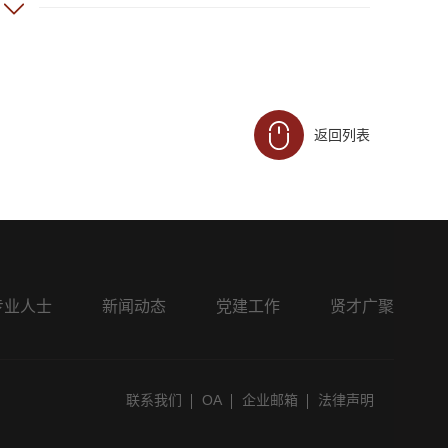
判等全程专项法律服务。
含期权、限制性股权等）
返回列表
务；参与天津某投资控股有限公司对其全资子公司天津某建
企业出清出让等项目，提供尽职调查、改制辅导、出具法律
产标的近亿元）；
逾
400万元）；
专业人士
新闻动态
党建工作
贤才广聚
标的逾
300万元）；
蓝凌软件股份有限公司买卖合同纠纷一审、二审；
联系我们
OA
企业邮箱
法律声明
总标的额近
4.3亿）；
标的额
247万）；