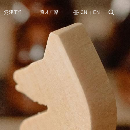
党建工作
贤才广聚
CN
EN
|