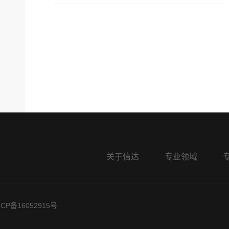
等项目提供尽职调查、可行性研究、协议草拟、商业谈
股权激励项目：
新荣昌股权激励项目、多家非上市公司股权激励项目（
国企混改项目：
为天津市某精细化工有限公司提供混改专项法律顾问服
设集团有限公司混合所有制改革及相关企业并购重组、
意见书等法律服务，该项目涉及资产总额超
60亿。
诉讼项目：
代理中国长城科技股份有限公司资产收购纠纷（涉及资
代理上海顶竹通讯科技有限公司买卖合同纠纷（总标的
关于信达
专业领域
代理上海顶竹通讯科技有限公司建设工程合同纠纷（总
代理深圳市某科技有限公司货物质量纠纷；代理深圳市
代理广东某科技股份有限公司股权纠纷；
ICP备16052915号
代理航天科工集团下属某企业系列保理合同纠纷案件（
代理天津市某建筑设计有限公司设计合同纠纷案件（总