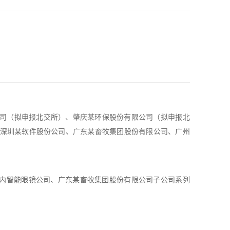
有限公司（拟申报北交所）、肇庆某环保股份有限公司（拟申报北
深圳某软件股份公司、广东某畜牧集团股份有限公司、广州
境内智能眼镜公司
、广东某畜牧集团股份有限公司子公司系列
某科技有限公司并购重组、广州某上市公司系列收购相关行业公司