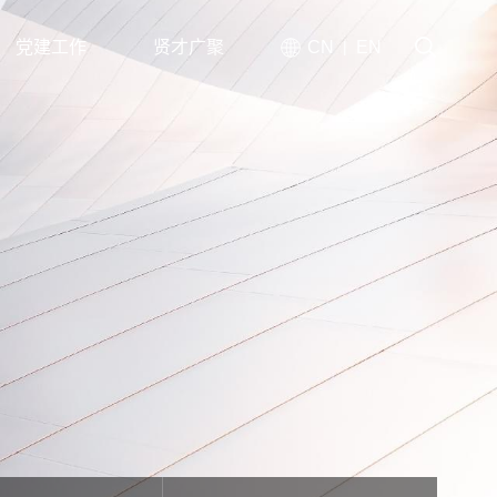
党建工作
贤才广聚
CN
EN
|