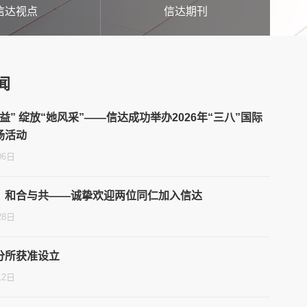
信达视点
信达期刊
闻
益” 绽放“她风采”——信达成功举办2026年“三八”国际
场活动
06日
，和合与共——诚挚欢迎两位同仁加入信达
28日
分所获准设立
12日