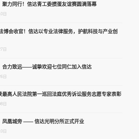
，聚力同行！信达青工委掼蛋友谊赛圆满落幕
10日
深圳法博会收官！信达以专业法律服务，护航科技与产业创
27日
，合力致远——诚挚欢迎七位同仁加入信达
26日
获最高人民法院第一巡回法庭优秀诉讼服务志愿专家表彰
08日
，凤凰城旁 —— 信达光明分所正式开业
10日