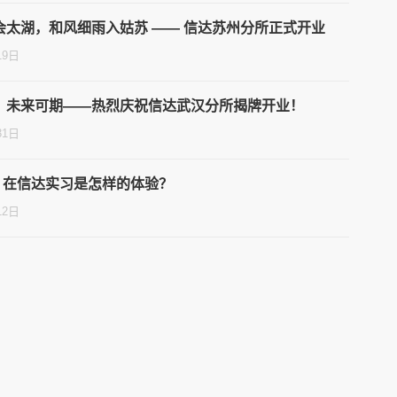
会太湖，和风细雨入姑苏 —— 信达苏州分所正式开业
19日
，未来可期——热烈庆祝信达武汉分所揭牌开业！
31日
| 在信达实习是怎样的体验？
12日