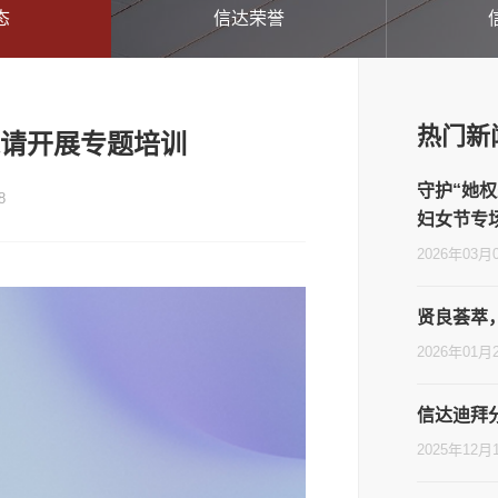
态
信达荣誉
热门新
邀请开展专题培训
守护“她权
8
妇女节专
2026年03月
贤良荟萃
2026年01月
信达迪拜
2025年12月