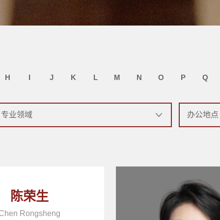
H
I
J
K
L
M
N
O
P
Q
陈荣生
Chen Rongsheng