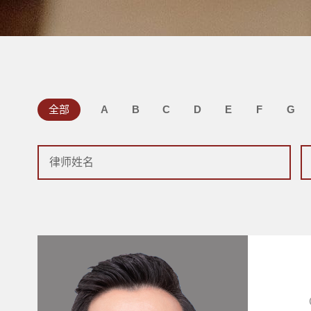
全部
A
B
C
D
E
F
G