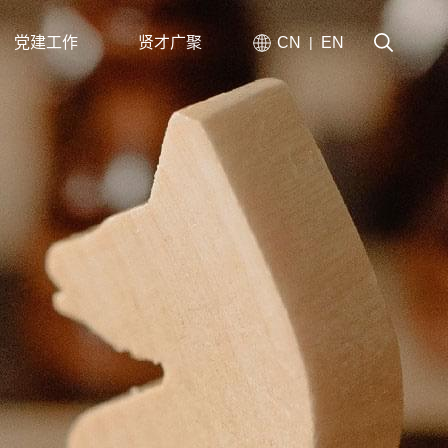
党建工作
贤才广聚
CN
EN
|